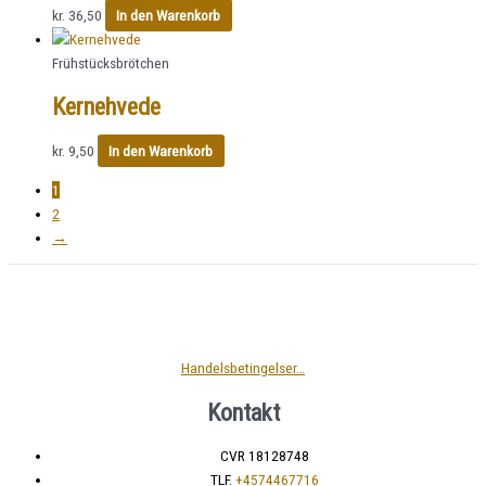
kr.
36,50
In den Warenkorb
Frühstücksbrötchen
Kernehvede
kr.
9,50
In den Warenkorb
1
2
→
Handelsbetingelser…
Kontakt
CVR 18128748
TLF.
+4574467716