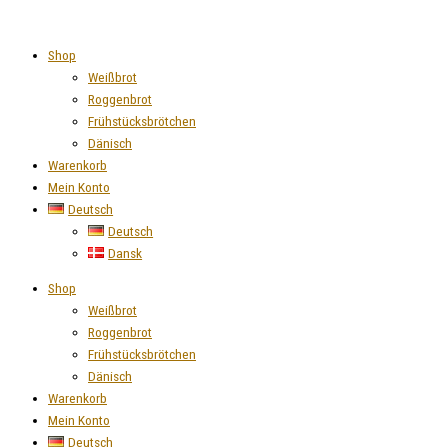
Zum
Karotten
Inhalt
Roggenbrot
springen
Menge
Shop
Weißbrot
Roggenbrot
Frühstücksbrötchen
Dänisch
Warenkorb
Mein Konto
Deutsch
Deutsch
Dansk
Shop
Weißbrot
Roggenbrot
Frühstücksbrötchen
Dänisch
Warenkorb
Mein Konto
Deutsch