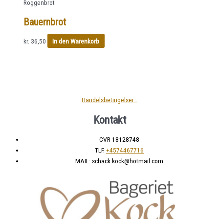
Roggenbrot
Bauernbrot
kr.
36,50
In den Warenkorb
Handelsbetingelser…
Kontakt
CVR 18128748
TLF.
+4574467716
MAIL: schack.kock@hotmail.com