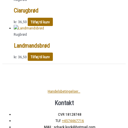
Ciarugbrød
kr.
36,50
Tilføj til kurv
Rugbrød
Landmandsbrød
kr.
36,50
Tilføj til kurv
Handelsbetingelser…
Kontakt
CVR 18128748
TLF.
+4574467716
MAIL: schack.kock@hotmail.com