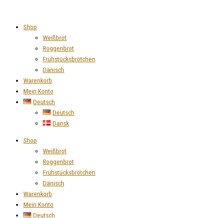
Zum
Stange
Inhalt
Dänisch
springen
Menge
Shop
Weißbrot
Roggenbrot
Frühstücksbrötchen
Dänisch
Warenkorb
Mein Konto
Deutsch
Deutsch
Dansk
Shop
Weißbrot
Roggenbrot
Frühstücksbrötchen
Dänisch
Warenkorb
Mein Konto
Deutsch