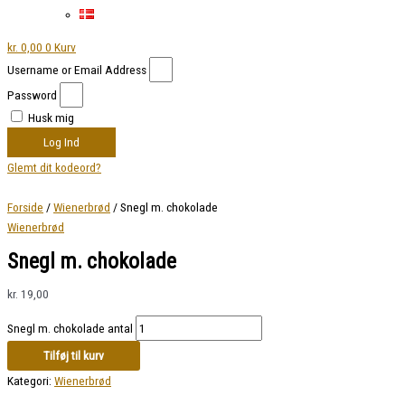
kr.
0,00
0
Kurv
Username or Email Address
Password
Husk mig
Log Ind
Glemt dit kodeord?
Forside
/
Wienerbrød
/ Snegl m. chokolade
Wienerbrød
Snegl m. chokolade
kr.
19,00
Snegl m. chokolade antal
Tilføj til kurv
Kategori:
Wienerbrød