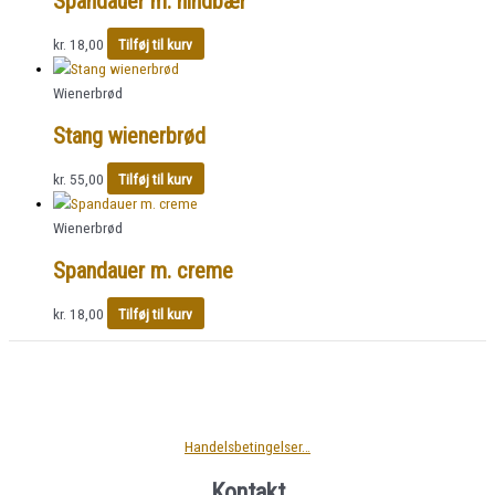
Spandauer m. hindbær
kr.
18,00
Tilføj til kurv
Wienerbrød
Stang wienerbrød
kr.
55,00
Tilføj til kurv
Wienerbrød
Spandauer m. creme
kr.
18,00
Tilføj til kurv
Handelsbetingelser…
Kontakt