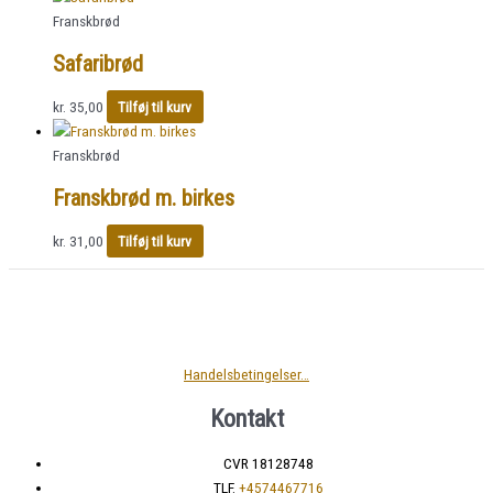
Franskbrød
Safaribrød
kr.
35,00
Tilføj til kurv
Franskbrød
Franskbrød m. birkes
kr.
31,00
Tilføj til kurv
Handelsbetingelser…
Kontakt
CVR 18128748
TLF.
+4574467716