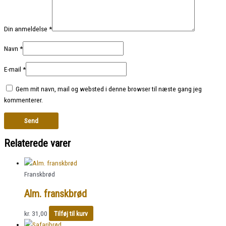
Din anmeldelse
*
Navn
*
E-mail
*
Gem mit navn, mail og websted i denne browser til næste gang jeg
kommenterer.
Relaterede varer
Franskbrød
Alm. franskbrød
kr.
31,00
Tilføj til kurv