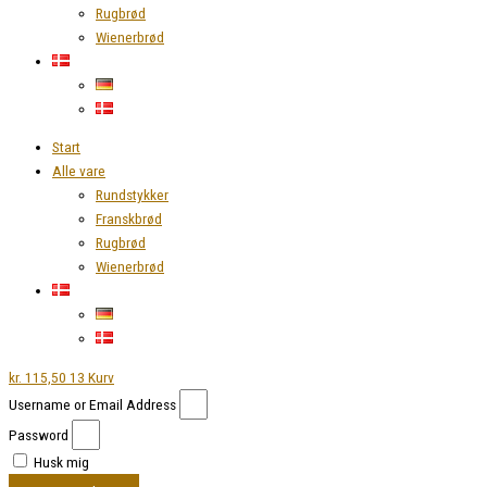
Rugbrød
Wienerbrød
Start
Alle vare
Rundstykker
Franskbrød
Rugbrød
Wienerbrød
kr.
115,50
13
Kurv
Username or Email Address
Password
Husk mig